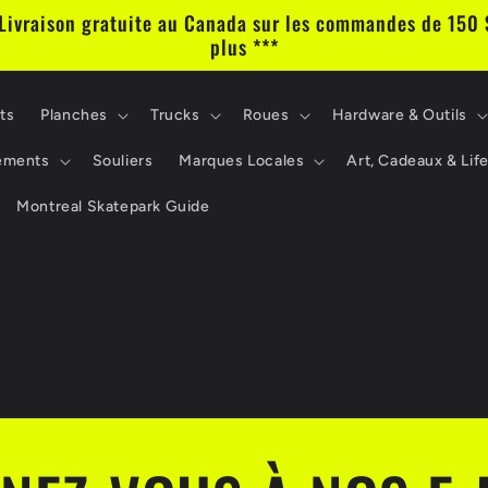
 Livraison gratuite au Canada sur les commandes de 150 
plus ***
ts
Planches
Trucks
Roues
Hardware & Outils
ements
Souliers
Marques Locales
Art, Cadeaux & Lif
Montreal Skatepark Guide