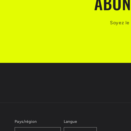
ABON
Soyez le 
Pays/région
Langue