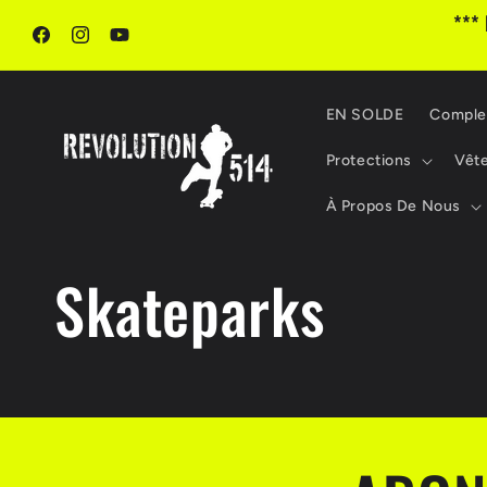
et
***
passer
au
Facebook
Instagram
YouTube
contenu
EN SOLDE
Comple
Protections
Vêt
À Propos De Nous
Skateparks