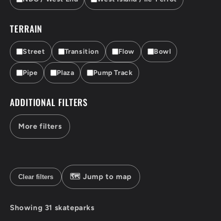
TERRAIN
Street
Transition
Flow
Bowl
Pipe
Plaza
Pump Track
ADDITIONAL FILTERS
More filters
🗺 Jump to map
Clear filters
Showing 31 skateparks