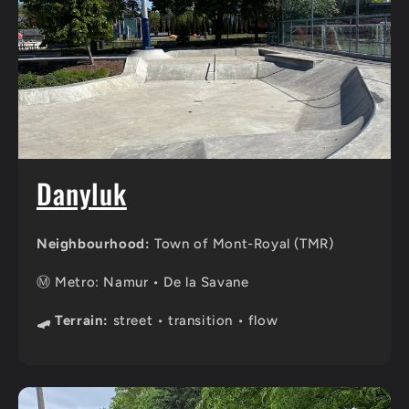
Danyluk
Neighbourhood:
Town of Mont-Royal (TMR)
Ⓜ️ Metro: Namur • De la Savane
🛹 Terrain:
street • transition • flow