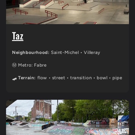
Taz
Neighbourhood:
Saint-Michel • Villeray
Ⓜ️ Metro: Fabre
🛹 Terrain:
flow • street • transition • bowl • pipe