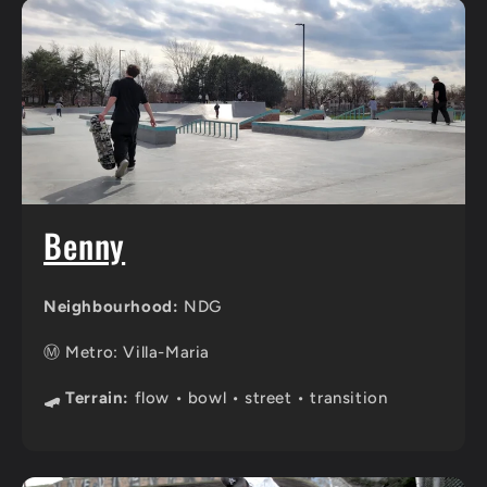
Benny
Neighbourhood:
NDG
Ⓜ️ Metro: Villa-Maria
🛹 Terrain:
flow • bowl • street • transition