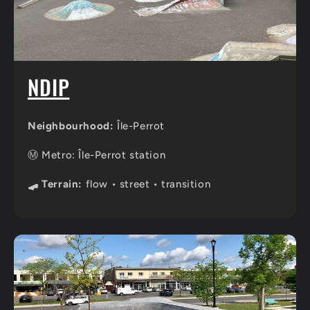
NDIP
Neighbourhood:
Île-Perrot
Ⓜ️ Metro: Île-Perrot station
🛹 Terrain:
flow • street • transition