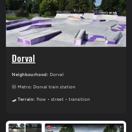
Dorval
Neighbourhood:
Dorval
Ⓜ️ Metro: Dorval train station
🛹 Terrain:
flow • street • transition