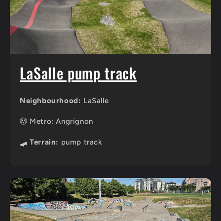
LaSalle pump track
Neighbourhood:
LaSalle
Ⓜ️ Metro: Angrignon
🛹 Terrain:
pump track