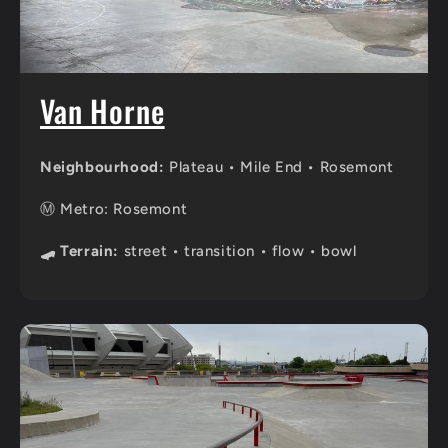
Van Horne
Neighbourhood:
Plateau • Mile End • Rosemont
Ⓜ️ Metro: Rosemont
🛹 Terrain:
street • transition • flow • bowl