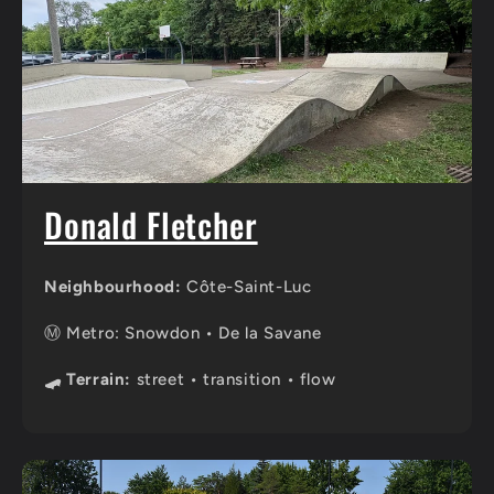
Donald Fletcher
Neighbourhood:
Côte-Saint-Luc
Ⓜ️ Metro: Snowdon • De la Savane
🛹 Terrain:
street • transition • flow