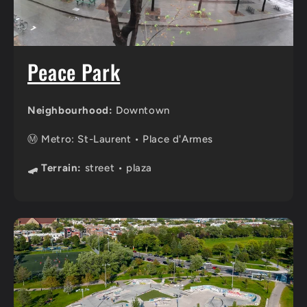
Peace Park
Neighbourhood:
Downtown
Ⓜ️ Metro: St-Laurent • Place d'Armes
🛹 Terrain:
street • plaza