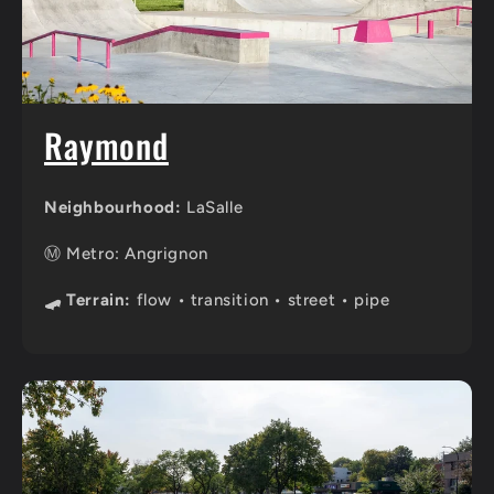
Raymond
Neighbourhood:
LaSalle
Ⓜ️ Metro: Angrignon
🛹 Terrain:
flow • transition • street • pipe