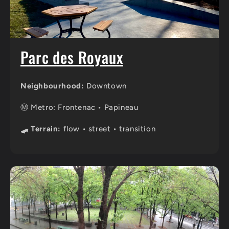
Parc des Royaux
Neighbourhood:
Downtown
Ⓜ️ Metro: Frontenac • Papineau
🛹 Terrain:
flow • street • transition