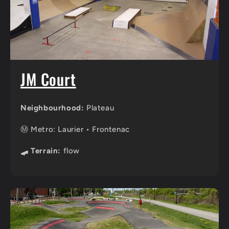
JM Court
Neighbourhood:
Plateau
Ⓜ️ Metro: Laurier • Frontenac
🛹 Terrain:
flow