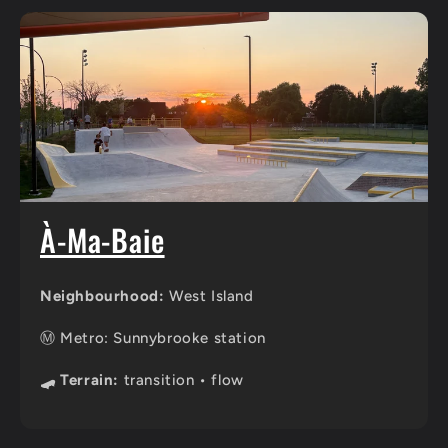
À-Ma-Baie
Neighbourhood:
West Island
Ⓜ️ Metro: Sunnybrooke station
🛹 Terrain:
transition • flow