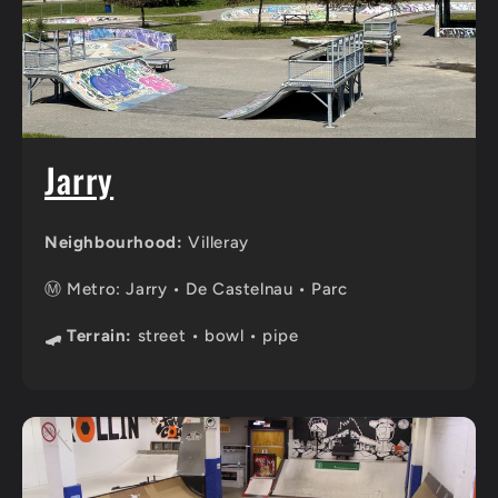
Jarry
Neighbourhood:
Villeray
Ⓜ️ Metro: Jarry • De Castelnau • Parc
🛹 Terrain:
street • bowl • pipe