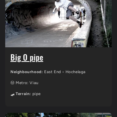
Big O pipe
Neighbourhood:
East End • Hochelaga
Ⓜ️ Metro: Viau
🛹 Terrain:
pipe